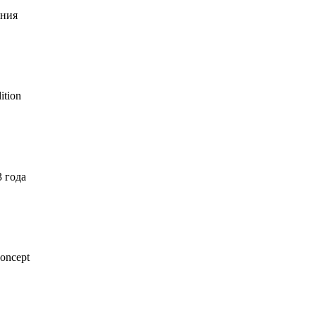
ения
ition
3 года
oncept