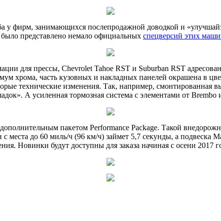
хлеба у фирм, занимающихся послепродажной доводкой и «улучш
мя было представлено немало официальных
спецверсий этих маш
ации для прессы, Chevrolet Tahoe RST и Suburban RST адресованы
м хрома, часть кузовных и накладных панелей окрашена в цвет
торые технические изменения. Так, например, смонтированная вы
адок». А усиленная тормозная система с элементами от Brembo 
с дополнительным пакетом Performance Package. Такой внедорожн
с места до 60 миль/ч (96 км/ч) займет 5,7 секунды, а подвеска 
ния. Новинки будут доступны для заказа начиная с осени 2017 