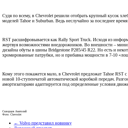
Судя по всему, в Chevrolet решили отобрать крупный кусок 
моделей Tahoe и Suburban. Ведь неслучайно за последнее вре
RST расшифровывается как Rally Sport Truck. Исходя из информ
жертвуя возможностями внедорожников. Во внешности – миниму
дизайна обуты в шины Bridgestone P285/45 R22. Но есть и неко
хромированные патрубки, но и прибавка мощности в 7-10 «лош
Кому этого покажется мало, в Chevrolet предложат Tahoe RST 
новой 10-ступенчатой автоматической коробкой передач. Разгон 
амортизаторами адаптируется под определенные условия движе
Скворцов Анатолий
Фото: Chevrolet
← Volvo представил новинку