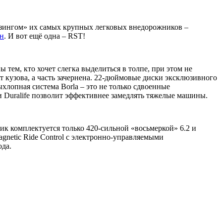
айзингом» их самых крупных легковых внедорожников –
ин
. И вот ещё одна – RST!
 тем, кто хочет слегка выделиться в толпе, при этом не
 кузова, а часть зачернена. 22-дюймовые диски эксклюзивного
хлопная система Borla – это не только сдвоенные
и Duralife позволит эффективнее замедлять тяжелые машины.
ик комплектуется только 420-сильной «восьмеркой» 6.2 и
Magnetic Ride Control с электронно-управляемыми
года.