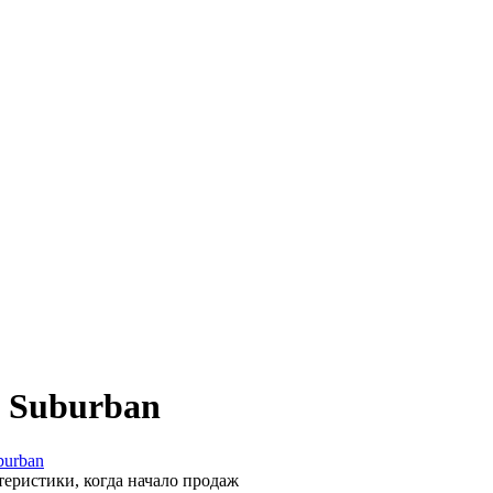
и Suburban
burban
теристики, когда начало продаж