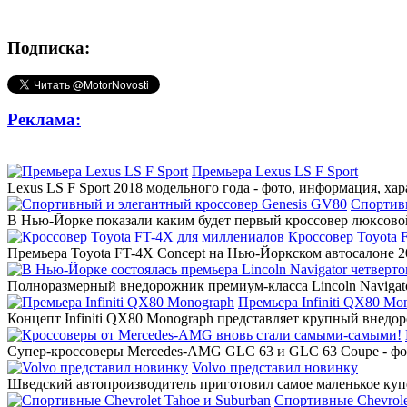
Подписка:
Реклама:
Премьера Lexus LS F Sport
Lexus LS F Sport 2018 модельного года - фото, информация, ха
Спортив
В Нью-Йорке показали каким будет первый кроссовер люксовой
Кроссовер Toyota 
Премьера Toyota FT-4X Concept на Нью-Йоркском автосалоне 20
Полноразмерный внедорожник премиум-класса Lincoln Navigato
Премьера Infiniti QX80 Mo
Концепт Infiniti QX80 Monograph представляет крупный внедор
Супер-кроссоверы Mercedes-AMG GLC 63 и GLC 63 Coupe - фото
Volvo представил новинку
Шведский автопроизводитель приготовил самое маленькое купе
Спортивные Chevrole