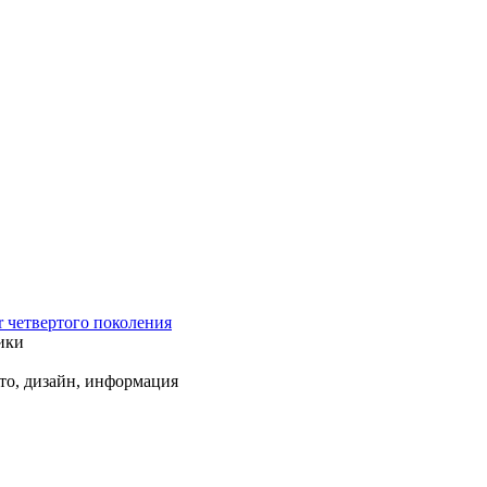
r четвертого поколения
ики
ото, дизайн, информация