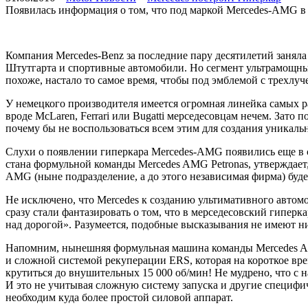
Появилась информация о том, что под маркой Mercedes-AMG в 
Компания Mercedes-Benz за последние пару десятилетий заняла
Штутгарта и спортивные автомобили. Но сегмент ультрамощных
похоже, настало то самое время, чтобы под эмблемой с трехлу
У немецкого производителя имеется огромная линейка самых 
вроде McLaren, Ferrari или Bugatti мерседесовцам нечем. За
почему бы не воспользоваться всем этим для создания уникаль
Слухи о появлении гиперкара Mercedes-AMG появились еще в се
стана формульной команды Mercedes AMG Petronas, утверждает,
AMG (ныне подразделение, а до этого независимая фирма) будет
Не исключено, что Mercedes к созданию ультимативного авто
сразу стали фантазировать о том, что в мерседесовский гиперк
над дорогой». Разумеется, подобные высказывания не имеют н
Напомним, нынешняя формульная машина команды Mercedes AMG 
и сложной системой рекуперации ERS, которая на короткое вр
крутиться до внушительных 15 000 об/мин! Не мудрено, что с 
И это не учитывая сложную систему запуска и другие специфи
необходим куда более простой силовой аппарат.