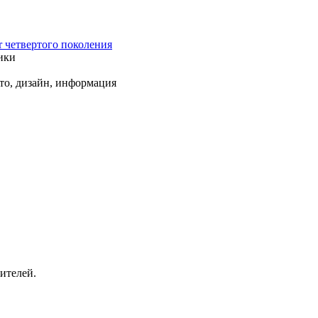
r четвертого поколения
ики
ото, дизайн, информация
ителей.