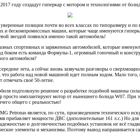
2017 году создадут гиперкар с мотором и технологиями от бол
 уверенные позиции почти во всех классах по типоразмеру и по
 и бескомпромиссных машин, которые чаще именуются гиперкара
чевой звездой появился именно такой автомобиль!
разных спортивных и заряженных автомобилей, которые именую
то под боком есть команда Формулы-1, огромный гоночный и кон
ного автомобиля?
редине лета, а сейчас вновь зазвучали разговоры о сверхмощно
 что работа над новой машиной идет полным ходом. Мало того, 
 отмечать своё 50-летие.
мобиля подтолкнуло решение о разработке подобной машины сил
ар просто имплантируют мотор от нынешнего болида W07. При это
ичего общего с реальностью!
Petronas является, по сути, произведением технического иску
емя прибавляет мощности ДВС (дополнительные 161 л.с.) Но для
надежностью и долговечностью подобных установок не всё гладко
ческие элементы и механизмы. Поэтому вывод напрашивается сам