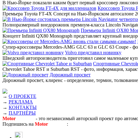
В Нью-Йорке показали каким будет первый кроссовер люксовой
Кроссовер Toyota 
Премьера Toyota FT-4X Concept на Нью-Йоркском автосалоне 20
Полноразмерный внедорожник премиум-класса Lincoln Navigato
Премьера Infiniti QX80 Mo
Концепт Infiniti QX80 Monograph представляет крупный внедор
Супер-кроссоверы Mercedes-AMG GLC 63 и GLC 63 Coupe - фото
Volvo представил новинку
Шведский автопроизводитель приготовил самое маленькое купе
Спортивные Chevrole
Chevrolet Tahoe RST и Suburban RST - фото, информация, харак
Дорожный просвет
Дорожный просвет, клиренс - определение, термин, толкование,
→
О ПРОЕКТЕ
→
РЕКЛАМА
→
КОНТАКТЫ
→
ПАРТНЁРЫ
Motor
Новости
- это независимый авторский проект про автом
Подпишись на
Motor
Новости
: