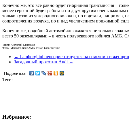
Конечно же, это всё равно будет гибридная трансмиссия – то
менее серьезной будет работа и по двум другим очень важным
только кузов из углеродного волокна, но и детали, например, 
сопротивления воздуха, но и над увеличением прижимной сил
Конечно же, подобный автомобиль окажется не только сложным
всего 50 экземплярами – в честь полувекового юбилея AMG. 
Текст: Анатолий Скворцов
Фото: Mercedes-Benz AMG Vision Gran Turismo
← Lamborghini переориентируется на семьянин и женщи
Загадочный прототип Audi →
Поделиться
Теги:
Избранное: