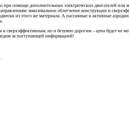
лько при помощи дополнительных электрических двигателей или
 направлениям: максимальное облегчение конструкции и сверхэ
подвески из этого же материала. А пассивные и активные аэроди
ы.
 и сверхэффективным, но и безумно дорогим – цена будет не ме
Следим за поступающей информацией!
н