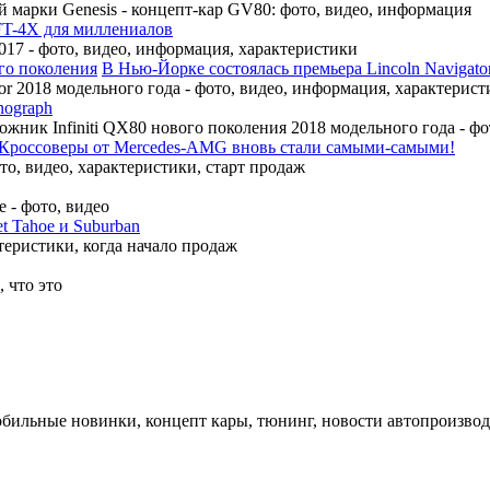
 марки Genesis - концепт-кар GV80: фото, видео, информация
FT-4X для миллениалов
17 - фото, видео, информация, характеристики
В Нью-Йорке состоялась премьера Lincoln Navigato
r 2018 модельного года - фото, видео, информация, характерист
nograph
ожник Infiniti QX80 нового поколения 2018 модельного года - ф
Кроссоверы от Mercedes-AMG вновь стали самыми-самыми!
, видео, характеристики, старт продаж
 - фото, видео
t Tahoe и Suburban
теристики, когда начало продаж
 что это
обильные новинки, концепт кары, тюнинг, новости автопроизвод