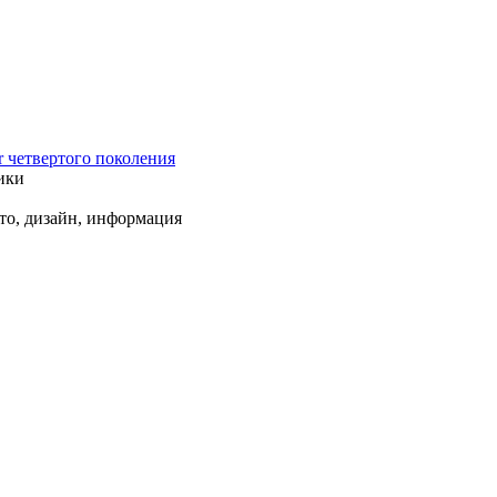
r четвертого поколения
ики
ото, дизайн, информация