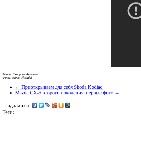
Текст: Скворцов Анатолий
Фото, видео: Hyundai
← Приоткрываем для себя Skoda Kodiaq
Mazda CX-5 второго поколения: первые фото →
Поделиться
Теги: