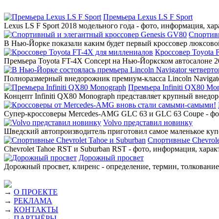
Премьера Lexus LS F Sport
Lexus LS F Sport 2018 модельного года - фото, информация, ха
Спортив
В Нью-Йорке показали каким будет первый кроссовер люксовой
Кроссовер Toyota 
Премьера Toyota FT-4X Concept на Нью-Йоркском автосалоне 20
Полноразмерный внедорожник премиум-класса Lincoln Navigato
Премьера Infiniti QX80 Mo
Концепт Infiniti QX80 Monograph представляет крупный внедор
Супер-кроссоверы Mercedes-AMG GLC 63 и GLC 63 Coupe - фото
Volvo представил новинку
Шведский автопроизводитель приготовил самое маленькое купе
Спортивные Chevrole
Chevrolet Tahoe RST и Suburban RST - фото, информация, харак
Дорожный просвет
Дорожный просвет, клиренс - определение, термин, толкование,
→
О ПРОЕКТЕ
→
РЕКЛАМА
→
КОНТАКТЫ
→
ПАРТНЁРЫ