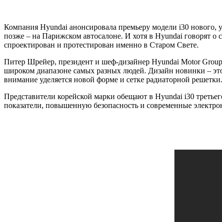
Компания Hyundai анонсировала премьеру модели i30 нового, у
позже – на Парижском автосалоне. И хотя в Hyundai говорят о 
спроектирован и протестирован именно в Старом Свете.
Питер Шрейер, президент и шеф-дизайнер Hyundai Motor Group, 
широком диапазоне самых разных людей. Дизайн новинки – э
внимание уделяется новой форме и сетке радиаторной решетки
Представители корейской марки обещают в Hyundai i30 третье
показатели, повышенную безопасность и современные электрон