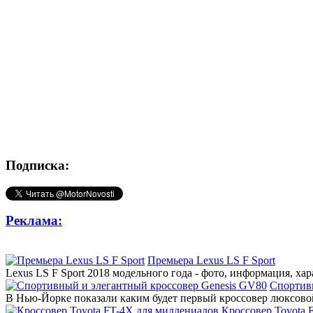
Подписка:
Реклама:
Премьера Lexus LS F Sport
Lexus LS F Sport 2018 модельного года - фото, информация, ха
Спортив
В Нью-Йорке показали каким будет первый кроссовер люксовой
Кроссовер Toyota 