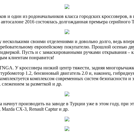
ов и один из родоначальников класса городских кроссоверов, в 
м автосалоне 2016 состоялась долгожданная премьера серийного 
 несколькими своими отделениями и довольно долго, ведь вперв
ь, требовательному европейскому покупателю. Прошлой осенью д
тидверкой. Пусть и с замаскированными ручками открывания – к
дым клиентам понравится!
NGA. У кроссовера низкий центр тяжести, задняя многорычажка
 турбомотор 1.2, бензиновый двигатель 2.0 и, наконец, гибрид
комплектуется комплексом современных систем безопасности и 
слежением за разметкой и др.
начнут производить на заводе в Турции уже в этом году, при эт
azda CX-3, Renault Captur и др.