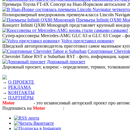
Премьера Toyota FT-4X Concept на Нью-Йоркском автосалоне 20
Полноразмерный внедорожник премиум-класса Lincoln Navigato
Премьера Infiniti QX80 Mo
Концепт Infiniti QX80 Monograph представляет крупный внедор
Супер-кроссоверы Mercedes-AMG GLC 63 и GLC 63 Coupe - фото
Volvo представил новинку
Шведский автопроизводитель приготовил самое маленькое купе
Спортивные Chevrole
Chevrolet Tahoe RST и Suburban RST - фото, информация, харак
Дорожный просвет
Дорожный просвет, клиренс - определение, термин, толкование,
→
О ПРОЕКТЕ
→
РЕКЛАМА
→
КОНТАКТЫ
→
ПАРТНЁРЫ
Motor
Новости
- это независимый авторский проект про автом
Подпишись на
Motor
Новости
: