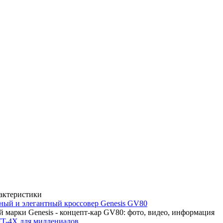
рактеристики
ный и элегантный кроссовер Genesis GV80
 марки Genesis - концепт-кар GV80: фото, видео, информация
FT-4X для миллениалов