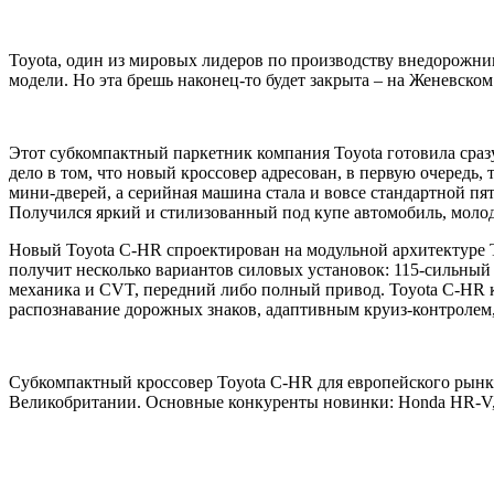
Toyota, один из мировых лидеров по производству внедорожник
модели. Но эта брешь наконец-то будет закрыта – на Женевско
Этот субкомпактный паркетник компания Toyota готовила сразу
дело в том, что новый кроссовер адресован, в первую очеред
мини-дверей, а серийная машина стала и вовсе стандартной пя
Получился яркий и стилизованный под купе автомобиль, моло
Новый Toyota C-HR спроектирован на модульной архитектуре T
получит несколько вариантов силовых установок: 115-сильный
механика и CVT, передний либо полный привод. Toyota C-HR 
распознавание дорожных знаков, адаптивным круиз-контролем, 
Субкомпактный кроссовер Toyota C-HR для европейского рынка 
Великобритании. Основные конкуренты новинки: Honda HR-V, M