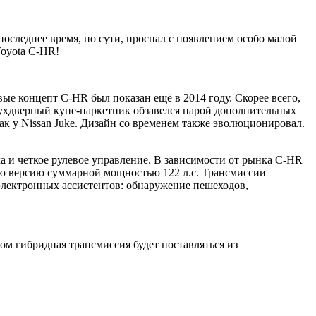
последнее время, по сути, проспал с появлением особо малой
Toyota C-HR!
ые концепт C-HR был показан ещё в 2014 году. Скорее всего,
вухдверный купе-паркетник обзавелся парой дополнительных
ак у Nissan Juke. Дизайн со временем также эволюционировал.
 и четкое рулевое управление. В зависимости от рынка C-HR
ную версию суммарной мощностью 122 л.с. Трансмиссии –
электронных ассистентов: обнаружение пешеходов,
ом гибридная трансмиссия будет поставляться из