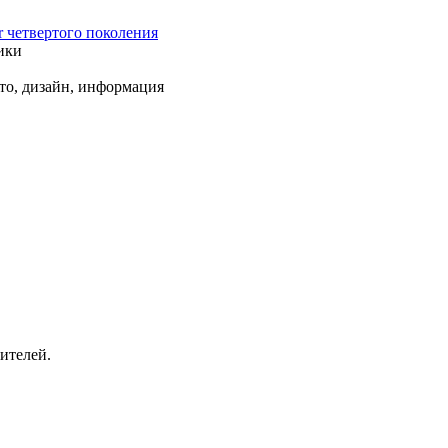
r четвертого поколения
ики
ото, дизайн, информация
ителей.