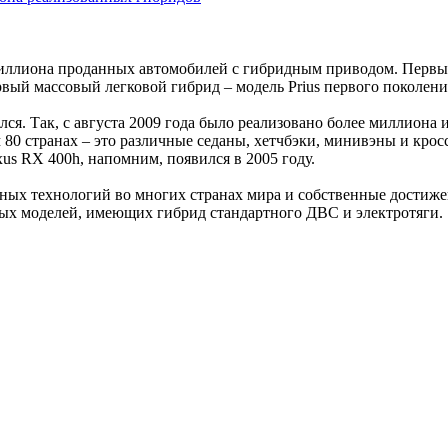
 миллиона проданных автомобилей с гибридным приводом. Первы
ервый массовый легковой гибрид – модель Prius первого поколени
лся. Так, с августа 2009 года было реализовано более миллиона
м 80 странах – это различные седаны, хетчбэки, минивэны и кр
us RX 400h, напомним, появился в 2005 году.
ных технологий во многих странах мира и собственные достижен
ых моделей, имеющих гибрид стандартного ДВС и электротяги.