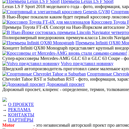
Премьера Lexus LS F Sport
Lexus LS F Sport 2018 модельного года - фото, информация, ха
Спортив
В Нью-Йорке показали каким будет первый кроссовер люксовой
Кроссовер Toyota 
Премьера Toyota FT-4X Concept на Нью-Йоркском автосалоне 20
Полноразмерный внедорожник премиум-класса Lincoln Navigato
Премьера Infiniti QX80 Mo
Концепт Infiniti QX80 Monograph представляет крупный внедор
Супер-кроссоверы Mercedes-AMG GLC 63 и GLC 63 Coupe - фото
Volvo представил новинку
Шведский автопроизводитель приготовил самое маленькое купе
Спортивные Chevrole
Chevrolet Tahoe RST и Suburban RST - фото, информация, харак
Дорожный просвет
Дорожный просвет, клиренс - определение, термин, толкование,
→
О ПРОЕКТЕ
→
РЕКЛАМА
→
КОНТАКТЫ
→
ПАРТНЁРЫ
Motor
Новости
- это независимый авторский проект про автом