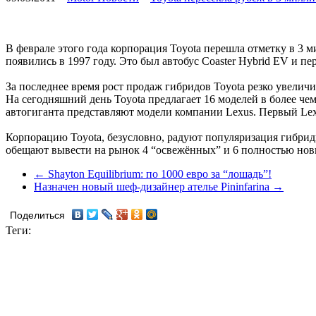
В феврале этого года корпорация Toyota перешла отметку в 3
появились в 1997 году. Это был автобус Coaster Hybrid EV и п
За последнее время рост продаж гибридов Toyota резко увеличи
На сегодняшний день Toyota предлагает 16 моделей в более че
автогиганта представляют модели компании Lexus. Первый Lex
Корпорацию Toyota, безусловно, радуют популяризация гибрид
обещают вывести на рынок 4 “освежённых” и 6 полностью нов
← Shayton Equilibrium: по 1000 евро за “лошадь”!
Назначен новый шеф-дизайнер ателье Pininfarina →
Поделиться
Теги: