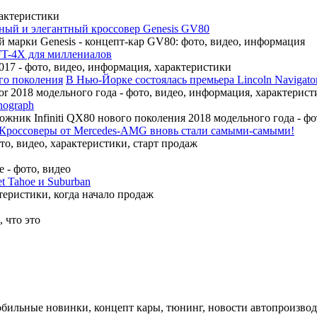
рактеристики
ный и элегантный кроссовер Genesis GV80
 марки Genesis - концепт-кар GV80: фото, видео, информация
FT-4X для миллениалов
17 - фото, видео, информация, характеристики
В Нью-Йорке состоялась премьера Lincoln Navigato
r 2018 модельного года - фото, видео, информация, характерист
nograph
ожник Infiniti QX80 нового поколения 2018 модельного года - ф
Кроссоверы от Mercedes-AMG вновь стали самыми-самыми!
, видео, характеристики, старт продаж
 - фото, видео
t Tahoe и Suburban
теристики, когда начало продаж
 что это
обильные новинки, концепт кары, тюнинг, новости автопроизвод