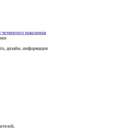
r четвертого поколения
ики
ото, дизайн, информация
ителей.