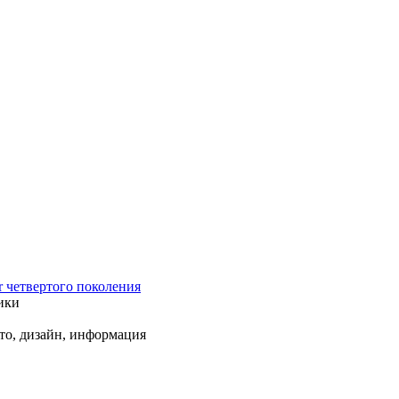
r четвертого поколения
ики
ото, дизайн, информация