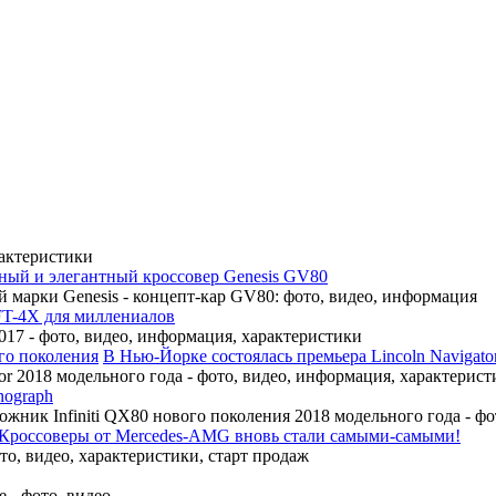
рактеристики
ный и элегантный кроссовер Genesis GV80
 марки Genesis - концепт-кар GV80: фото, видео, информация
FT-4X для миллениалов
17 - фото, видео, информация, характеристики
В Нью-Йорке состоялась премьера Lincoln Navigato
r 2018 модельного года - фото, видео, информация, характерист
nograph
ожник Infiniti QX80 нового поколения 2018 модельного года - ф
Кроссоверы от Mercedes-AMG вновь стали самыми-самыми!
, видео, характеристики, старт продаж
 - фото, видео