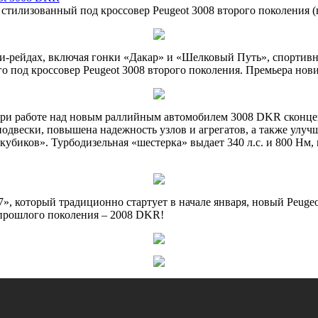
стилизованный под кроссовер Peugeot 3008 второго поколения (
и-рейдах, включая гонки «Дакар» и «Шелковый Путь», спортивн
его под кроссовер Peugeot 3008 второго поколения. Премьера но
при работе над новым раллийным автомобилем 3008 DKR сконцен
двески, повышена надежность узлов и агрегатов, а также улу
убиков». Турбодизельная «шестерка» выдает 340 л.с. и 800 Нм, 
», который традиционно стартует в начале января, новый Peugeo
 прошлого поколения – 2008 DKR!