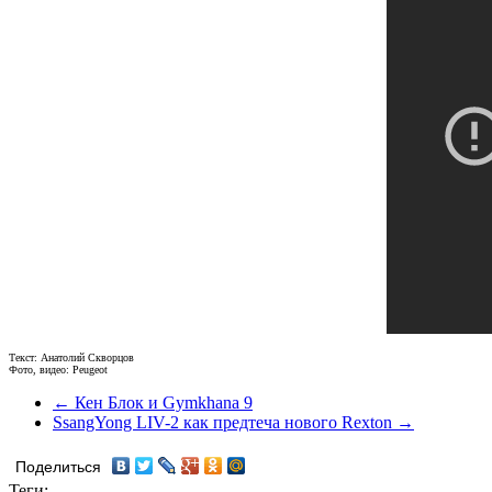
Текст: Анатолий Скворцов
Фото, видео: Peugeot
← Кен Блок и Gymkhana 9
SsangYong LIV-2 как предтеча нового Rexton →
Поделиться
Теги: