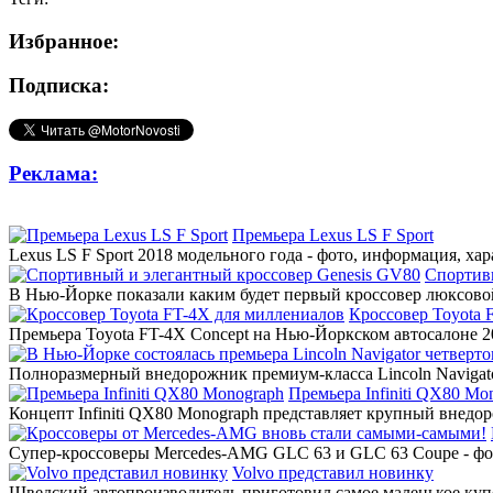
Избранное:
Подписка:
Реклама:
Премьера Lexus LS F Sport
Lexus LS F Sport 2018 модельного года - фото, информация, ха
Спортив
В Нью-Йорке показали каким будет первый кроссовер люксовой
Кроссовер Toyota 
Премьера Toyota FT-4X Concept на Нью-Йоркском автосалоне 20
Полноразмерный внедорожник премиум-класса Lincoln Navigato
Премьера Infiniti QX80 Mo
Концепт Infiniti QX80 Monograph представляет крупный внедор
Супер-кроссоверы Mercedes-AMG GLC 63 и GLC 63 Coupe - фото
Volvo представил новинку
Шведский автопроизводитель приготовил самое маленькое купе