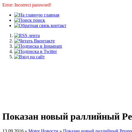
Error: Incorrect password!
главная
поиск
контакт
Показан новый раллийный Pe
13.09.2016 »
Motor Новости
»
Показан новый раллийный Peuge