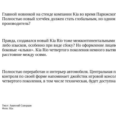
Главной новинкой на стенде компании Kia во время Парижского
Полностью новый хэтчбек должен стать глобальным, но одним 
производитель?
Правда, создавался новый Kia Rio тоже межконтинентальными с
либо изысков, особенно при виде сбоку? Но оформление лицев
боковые «клыки». Kia Rio четвертого поколения немного вытяну
расстояние между осями.
Полностью переработан и интерьер автомобиля. Центральная па
контроля по своей форме напоминает джойстик игровой консоли
четвертого поколения, в том числе техническая, будет доступн
Текст: Анатолий Скворцов
Фото: Kia