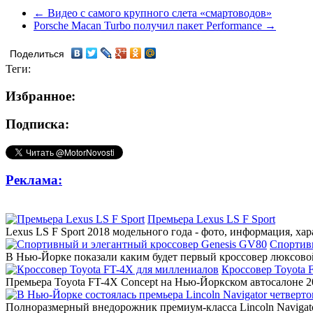
← Видео с самого крупного слета «смартоводов»
Porsche Macan Turbo получил пакет Performance →
Поделиться
Теги:
Избранное:
Подписка:
Реклама:
Премьера Lexus LS F Sport
Lexus LS F Sport 2018 модельного года - фото, информация, ха
Спортив
В Нью-Йорке показали каким будет первый кроссовер люксовой
Кроссовер Toyota 
Премьера Toyota FT-4X Concept на Нью-Йоркском автосалоне 20
Полноразмерный внедорожник премиум-класса Lincoln Navigato