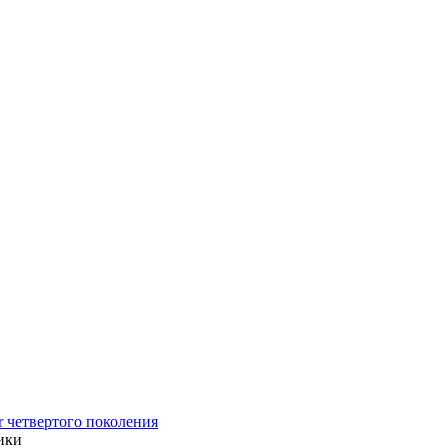
r четвертого поколения
ики