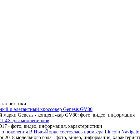
рактеристики
ный и элегантный кроссовер Genesis GV80
 марки Genesis - концепт-кар GV80: фото, видео, информация
FT-4X для миллениалов
17 - фото, видео, информация, характеристики
В Нью-Йорке состоялась премьера Lincoln Navigato
r 2018 модельного года - фото, видео, информация, характерист