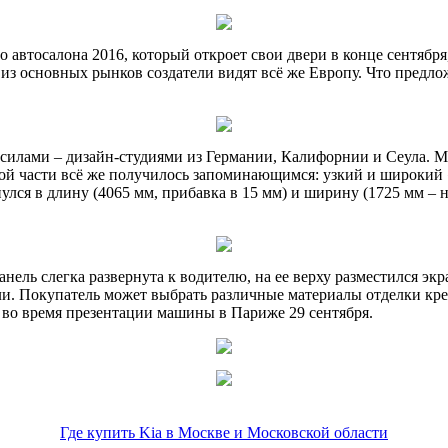
 автосалона 2016, который откроет свои двери в конце сентября
из основных рынков создатели видят всё же Европу. Что предл
илами – дизайн-студиями из Германии, Калифорнии и Сеула. Мож
ой части всё же получилось запоминающимся: узкий и широкий 
лся в длину (4065 мм, прибавка в 15 мм) и ширину (1725 мм – н
нель слегка развернута к водителю, на ее верху разместился эк
. Покупатель может выбрать различные материалы отделки кресе
а во время презентации машины в Париже 29 сентября.
Где купить Kia в Москве и Московской области