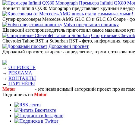
Премьера Infiniti QX80 Mo
Концепт Infiniti QX80 Monograph представляет крупный внедор
Супер-кроссоверы Mercedes-AMG GLC 63 и GLC 63 Coupe - фото
Volvo представил новинку
Шведский автопроизводитель приготовил самое маленькое купе
Спортивные Chevrole
Chevrolet Tahoe RST и Suburban RST - фото, информация, харак
Дорожный просвет
Дорожный просвет, клиренс - определение, термин, толкование,
→
О ПРОЕКТЕ
→
РЕКЛАМА
→
КОНТАКТЫ
→
ПАРТНЁРЫ
Motor
Новости
- это независимый авторский проект про автом
Подпишись на
Motor
Новости
: