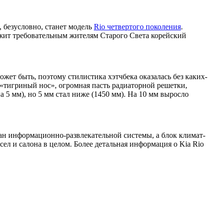
, безусловно, станет модель
Rio четвертого поколения
.
ожит требовательным жителям Старого Света корейский
ет быть, поэтому стилистика хэтчбека оказалась без каких-
«тигриный нос», огромная пасть радиаторной решетки,
а 5 мм), но 5 мм стал ниже (1450 мм). На 10 мм выросло
ран информационно-развлекательной системы, а блок климат-
л и салона в целом. Более детальная информация о Kia Rio