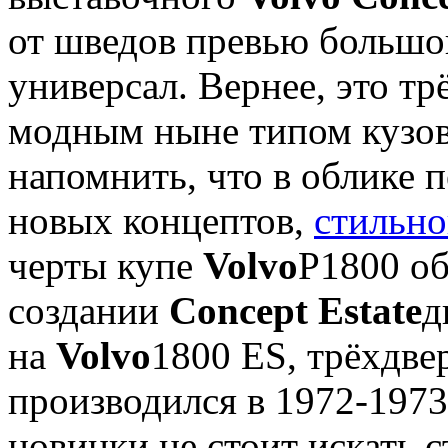
от шведов превью большог
универсал. Вернее, это т
модным ныне типом кузова
напомнить, что в облике 
новых концептов,
стильно
черты купе
Volvo
P1800 об
создании
Concept Estate
д
на
Volvo
1800 ES, трёхдве
производился в 1972-1973
новинки не стоит искать 