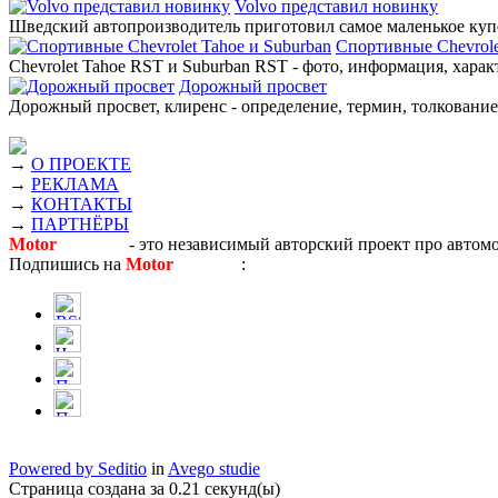
Volvo представил новинку
Шведский автопроизводитель приготовил самое маленькое купе
Спортивные Chevrole
Chevrolet Tahoe RST и Suburban RST - фото, информация, харак
Дорожный просвет
Дорожный просвет, клиренс - определение, термин, толкование,
→
О ПРОЕКТЕ
→
РЕКЛАМА
→
КОНТАКТЫ
→
ПАРТНЁРЫ
Motor
Новости
- это независимый авторский проект про автом
Подпишись на
Motor
Новости
:
Powered by Seditio
in
Avego studie
Страница создана за 0.21 секунд(ы)