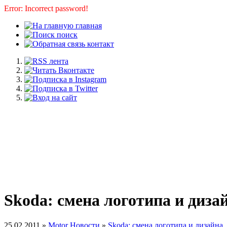
Error: Incorrect password!
главная
поиск
контакт
Skoda: смена логотипа и диза
25.02.2011 »
Motor Новости
»
Skoda: смена логотипа и дизайна