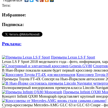
Поделиться
Теги:
Избранное:
Подписка:
Реклама:
Премьера Lexus LS F Sport
Lexus LS F Sport 2018 модельного года - фото, информация, ха
Спортив
В Нью-Йорке показали каким будет первый кроссовер люксовой
Кроссовер Toyota 
Премьера Toyota FT-4X Concept на Нью-Йоркском автосалоне 20
Полноразмерный внедорожник премиум-класса Lincoln Navigato
Премьера Infiniti QX80 Mo
Концепт Infiniti QX80 Monograph представляет крупный внедор
Супер-кроссоверы Mercedes-AMG GLC 63 и GLC 63 Coupe - фото