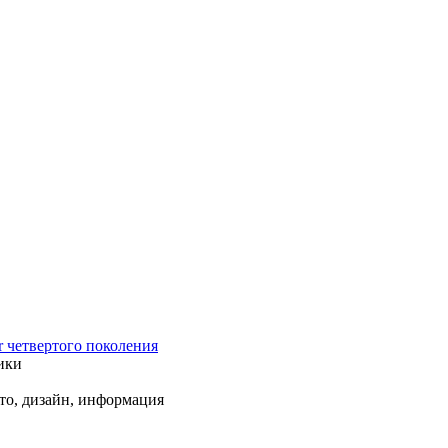
r четвертого поколения
ики
ото, дизайн, информация