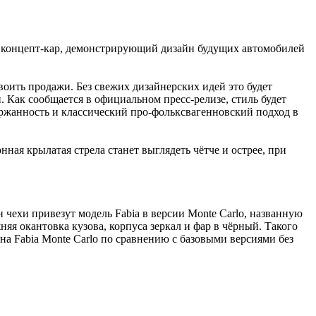
ет концепт-кар, демонстрирующий дизайн будущих автомобилей
воить продажи. Без свежих дизайнерских идей это будет
 Как сообщается в официальном пресс-релизе, стиль будет
ржанность и классический про-фольксвагенновский подход в
ная крылатая стрела станет выглядеть чётче и острее, при
 чехи привезут модель Fabia в версии Monte Carlo, названную
яя окантовка кузова, корпуса зеркал и фар в чёрный. Такого
 на Fabia Monte Carlo по сравнению с базовыми версиями без