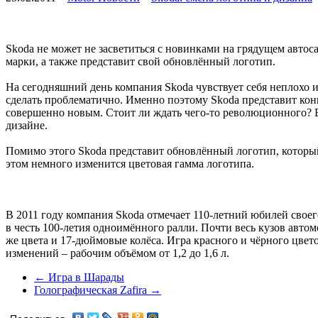
Skoda не может не засветиться с новинками на грядущем авто
марки, а также представит свой обновлённый логотип.
На сегодняшний день компания Skoda чувствует себя неплохо и
сделать проблематично. Именно поэтому Skoda представит кон
совершенно новым. Стоит ли ждать чего-то революционного? В
дизайне.
Помимо этого Skoda представит обновлённый логотип, который 
этом немного изменится цветовая гамма логотипа.
В 2011 году компания Skoda отмечает 110-летний юбилей своего
в честь 100-летия одноимённого ралли. Почти весь кузов автом
же цвета и 17-дюймовые колёса. Игра красного и чёрного цвето
изменений – рабочим объёмом от 1,2 до 1,6 л.
← Игра в Шарады
Голографическая Zafira →