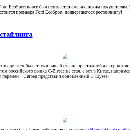
Ford EcoSport вовсе был неизвестен американским покупателям.
тоится премьера Ford EcoSport, подвергшегося рестайлингу!
естайлинга
ления должен был стать в нашей стране престижной альтернатив
итом российского рынка C-Elysee не стал, а вот в Китае, напри
т перемен – Citroen представил обновленный C-Elysee!
азильском Сан-Паулу дебютировал кроссовер
Hyundai Creta в об