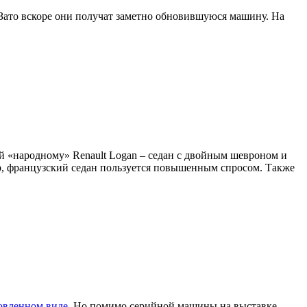
 Зато вскоре они получат заметно обновившуюся машину. На
ой «народному» Renault Logan – седан с двойным шевроном и
мер, французский седан пользуется повышенным спросом. Также
новленном виде
. Но помимо серийной машины на выставке