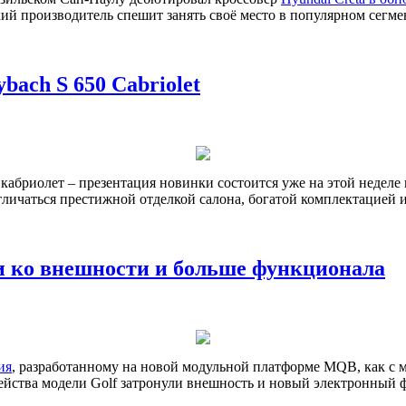
ий производитель спешит занять своё место в популярном сегм
ach S 650 Cabriolet
кабриолет – презентация новинки состоится уже на этой неделе
 отличаться престижной отделкой салона, богатой комплектацие
хи ко внешности и больше функционала
ия
, разработанному на новой модульной платформе MQB, как с м
ейства модели Golf затронули внешность и новый электронный 