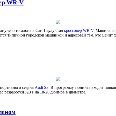
вер WR-V
ануне автосалона в Сан-Паулу стал
кроссовер WR-V
. Машина с
ется типичной городской машинкой и адресован тем, кто ценит 
спортивного седана
Audi S3
. В программу тюнинга входит повыш
ес разработки ABT на 18-20 дюймов в диаметре.
меном