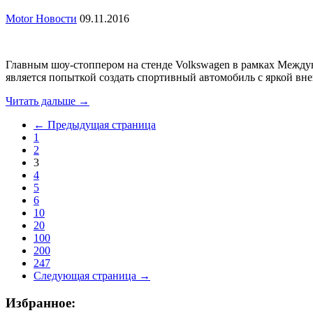
Motor Новости
09.11.2016
Главным шоу-стоппером на стенде Volkswagen в рамках Междун
является попыткой создать спортивный автомобиль с яркой вн
Читать дальше →
← Предыдущая страница
1
2
3
4
5
6
10
20
100
200
247
Следующая страница →
Избранное: